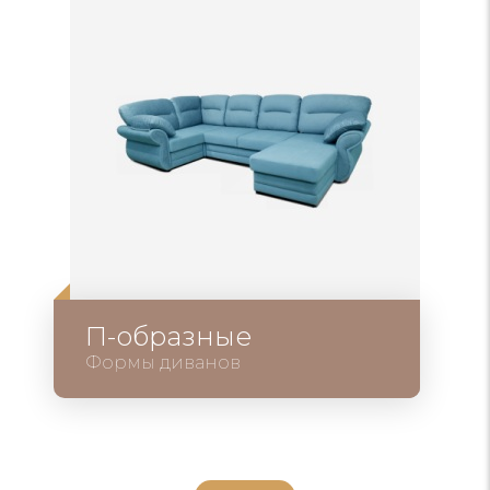
П-образные
Формы диванов