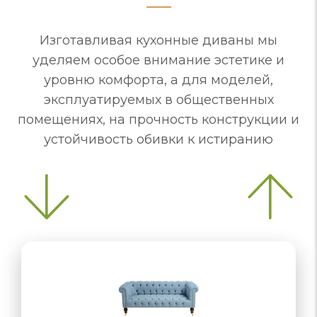
Изготавливая кухонные диваны мы
уделяем особое внимание эстетике и
уровню комфорта, а для моделей,
эксплуатируемых в общественных
помещениях, на прочность конструкции и
устойчивость обивки к истиранию
«раскладушка»,…
назначению…
комфортное, обивка из устойчивого…
основание, обивка, не вызывающая…
комфортное, обивка из устойчивого…
комплекте с другими изделиями
комплекте с другими изделиями
ламели, ортопедический матрас
комплекте с другими изделиями
размеры, стили, комплектация
для кабинета должен только…
функциональность - отвечать
Механизма трансформации…
Варианты трансформации:
стационарных, но любые…
откидное сиденье
для открытой…