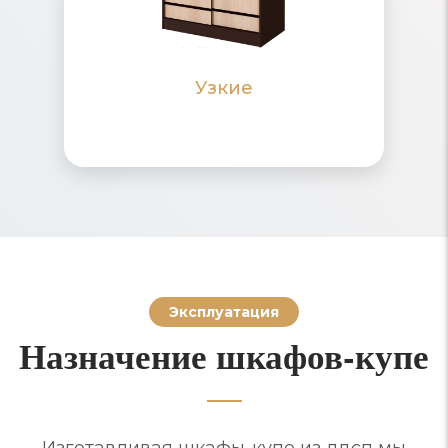
прихожей, ниши и на балкон
Узкие
ПОДРОБНЕЕ
ПОДРОБНЕЕ
Эксплуатация
Назначение шкафов-купе