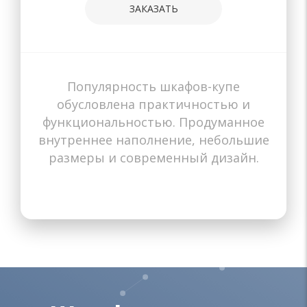
ЗАКАЗАТЬ
Популярность шкафов-купе
Назначение
Назначение
Назначение
Назначение
Назначение
Назначение
Назначение
Назначение
Назначение
обусловлена практичностью и
В прихожую
В гостиную
В спальню
В коридор
В детскую
В комнату
На балкон
На балкон
В зал
функциональностью. Продуманное
внутреннее наполнение, небольшие
размеры и современный дизайн.