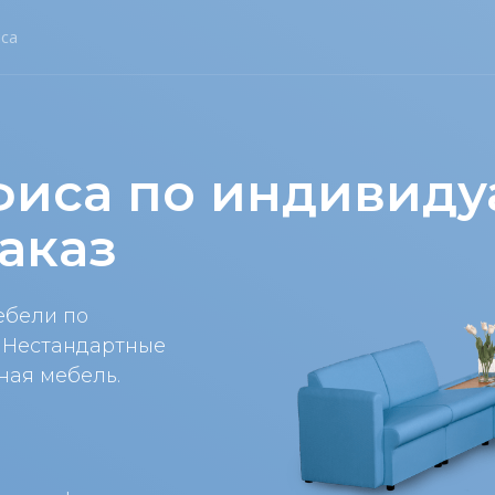
са
фиса по индивид
аказ
ебели по
. Нестандартные
ная мебель.