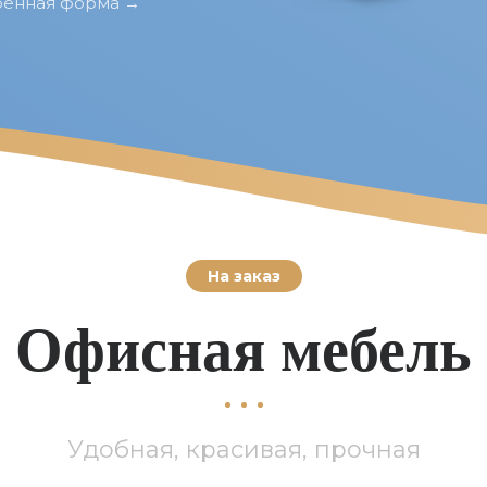
енная форма →
На заказ
Офисная мебель
Удобная, красивая, прочная