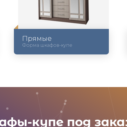
Прямые
Форма шкафов-купе
афы-купе под зака