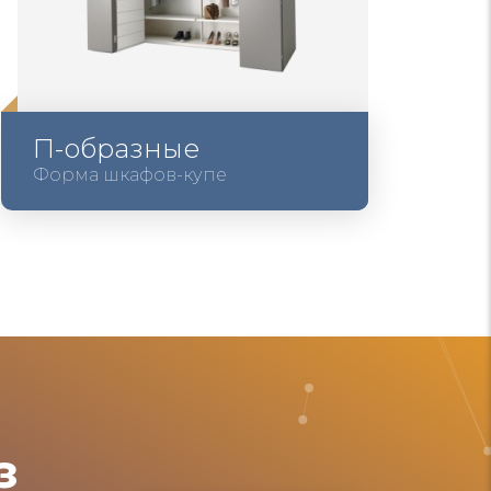
П-образные
Форма шкафов-купе
з