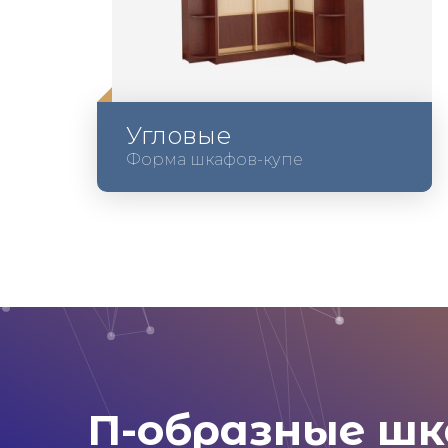
Угловые
Форма шкафов-купе
П-образные шк