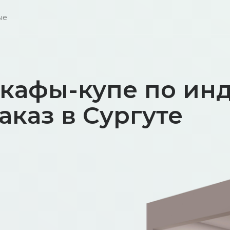
ые
кафы-купе по ин
аказ в Сургуте