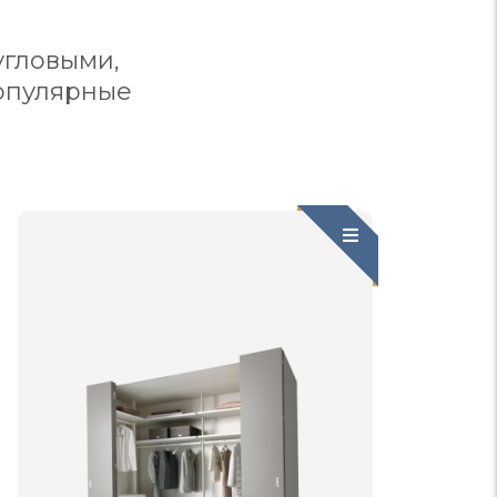
угловыми,
опулярные