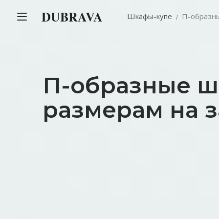
DUBRAVA
Шкафы-купе
П-образн
П-образные ш
размерам на з