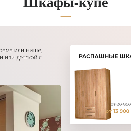
Шкафы-купе
оеме или нише,
и или детской с
РАСПАШНЫЕ ШК
от 20 850
от 13 900