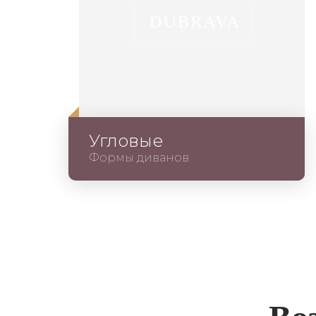
Угловые
Формы диванов
Во