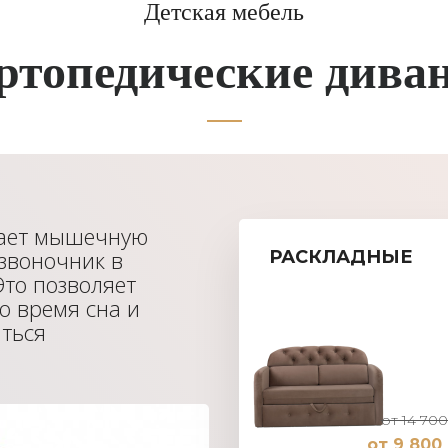
Детская мебель
ртопедические дива
мает мышечную
озвоночник в
РАСКЛАДНЫЕ
Это позволяет
о время сна и
ться
от 14 700
от 9 800 