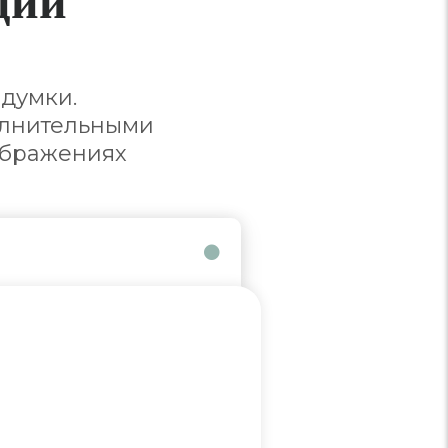
думки.
олнительными
ображениях