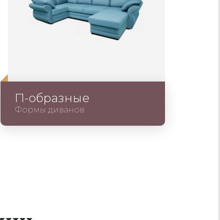
П-образные
Формы диванов
ции