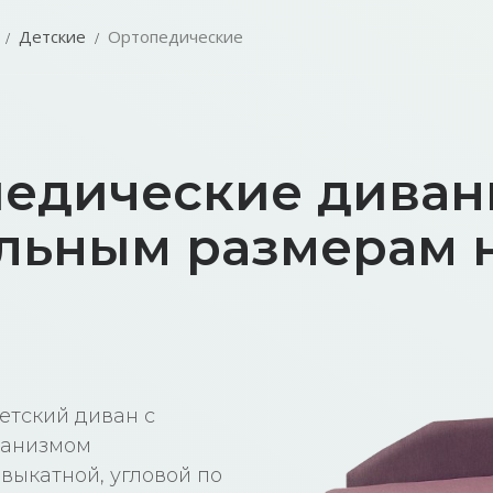
Детские
Ортопедические
педические дива
льным размерам н
етский диван с
ханизмом
выкатной, угловой по