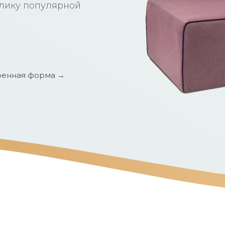
плику популярной
енная форма →