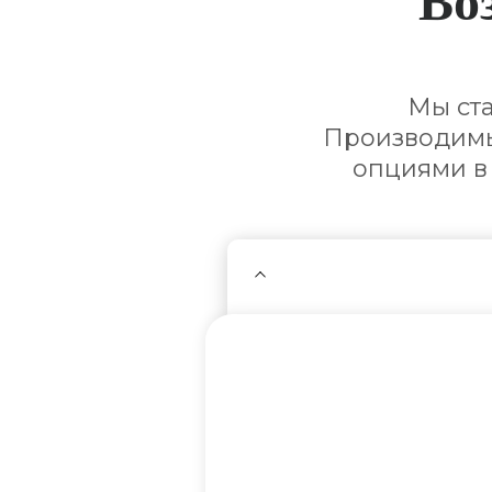
Мы ст
Производимы
опциями в