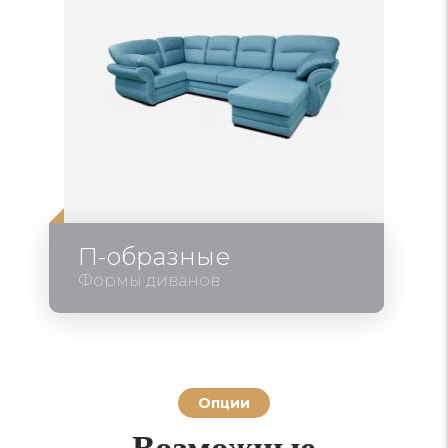
П-образные
Формы диванов
Опции
Возможные