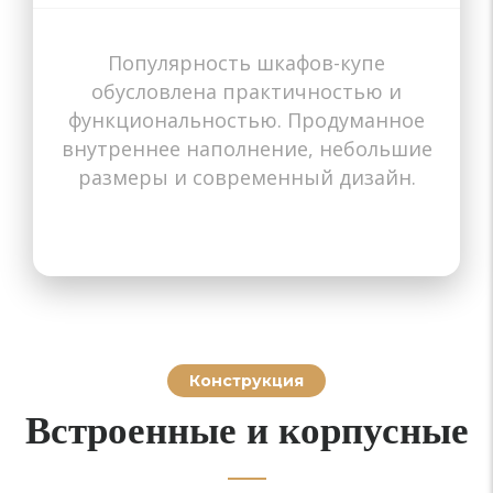
Популярность шкафов-купе
Назначение
Назначение
Назначение
Назначение
Назначение
Назначение
Назначение
Назначение
Назначение
обусловлена практичностью и
В прихожую
В гостиную
В спальню
В коридор
В детскую
В комнату
На балкон
На балкон
В зал
функциональностью. Продуманное
внутреннее наполнение, небольшие
размеры и современный дизайн.
Конструкция
Встроенные и корпусные