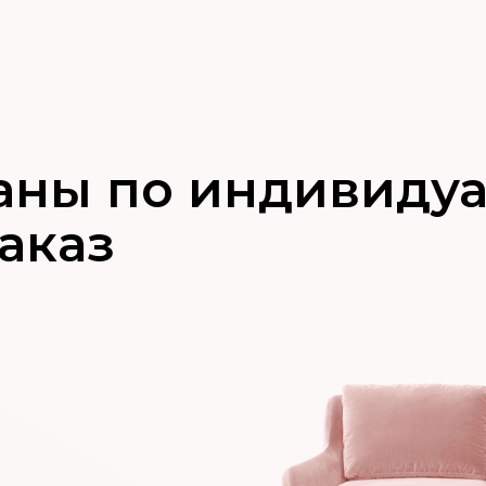
аны по индивиду
аказ