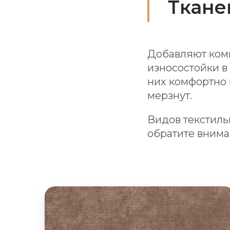
Ткане
Добавляют комн
износостойки в
них комфортно 
мерзнут.
Видов текстиль
обратите внима
Диваны из велюра