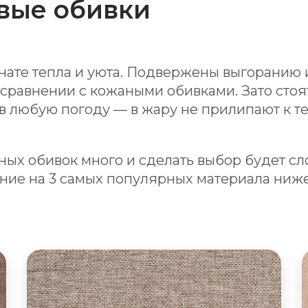
вые обивки
ате тепла и уюта. Подвержены выгоранию 
 сравнении с кожаными обивками. Зато стоя
в любую погоду — в жару не прилипают к тел
ных обивок много и сделать выбор будет с
ние на 3 самых популярных материала ниж
Диваны из рогожки