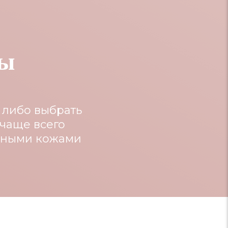
лы
 либо выбрать
 чаще всего
льными кожами