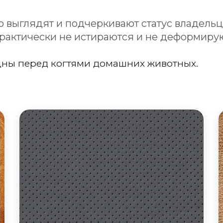
 выглядят и подчеркивают статус владельц
рактически не истираются и не деформиру
ны перед когтями домашних животных.
Диваны из экокожи
Микропористая поверхность позволяет
обивке дышать. Экологически безопасный
материал, приятный на ощупь, мягкий,
гигиеничный, эластичный, не содержит
вредным примесей