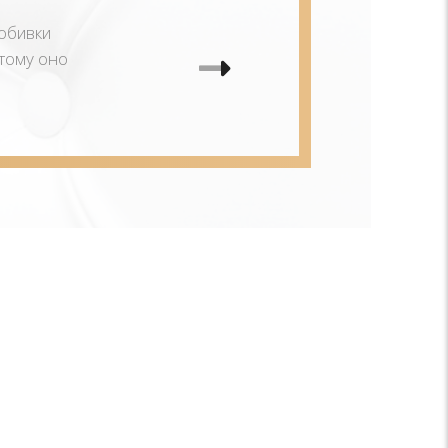
 обивки
этому оно