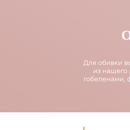
О
Для обивки в
из нашего 
гобеленами, 