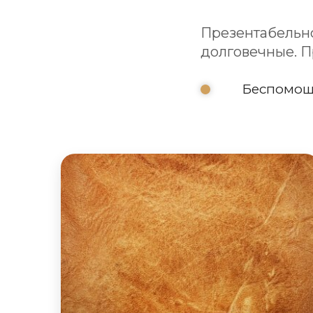
Презентабельно
долговечные. П
Беспомощ
Диваны из натуральной кожи
Натуральный материал для обивки мягкой
мебели класса люкс. Красивая, гигиеничная,
экологичная обивка порадует взгляд и
оставит приятные тактильные ощущения