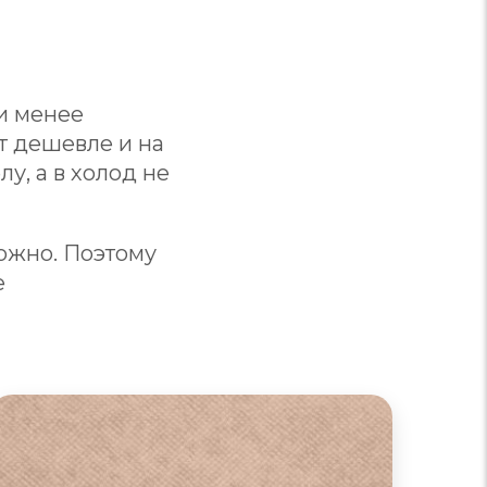
и менее
т дешевле и на
у, а в холод не
ложно. Поэтому
е
Диваны из флока