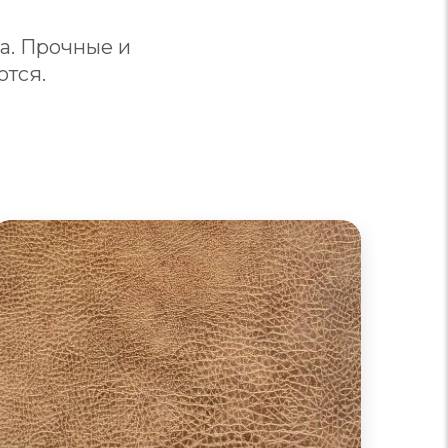
а. Прочные и
ются.
Диваны из кожзама
Виды: стрейч-кожа, микрофибра, гранитоль
(дерматин), экокожа, поливинилхлорид,
полиуретан. Последний практически не
уступает натуральной коже. Бюджетные
аналоги менее качественны и могут обладать