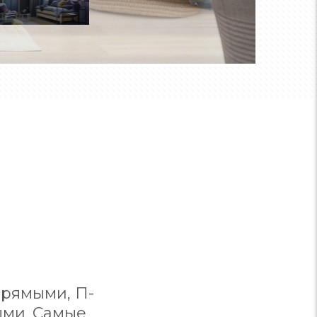
прямыми, П-
ыми. Самые