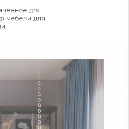
аченное для
ор мебели для
ми