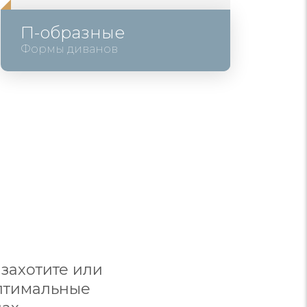
П-образные
Формы диванов
захотите или
оптимальные