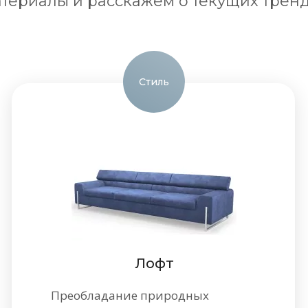
териалы и расскажем о текущих трен
Стиль
Лофт
Преобладание природных