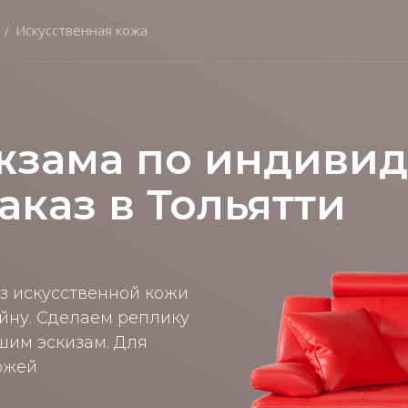
Искусственная кожа
жзама по индиви
аказ в Тольятти
из искусственной кожи
йну. Сделаем реплику
шим эскизам. Для
хожей