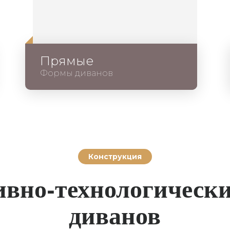
Прямые
Формы диванов
Конструкция
ивно-технологически
диванов