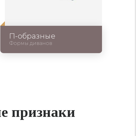
П-образные
Формы диванов
е признаки