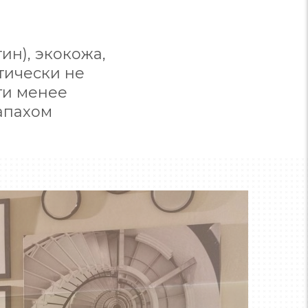
ин), экокожа,
тически не
ги менее
апахом