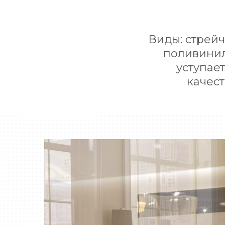
Виды: стрейч
поливинил
уступае
качес