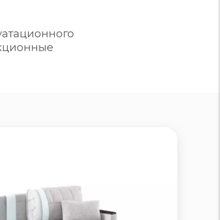
уатационного
укционные