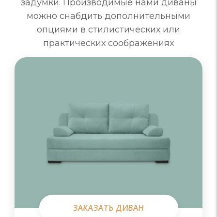
задумки. Производимые нами диваны
можно снабдить дополнительными
опциями в стилистических или
практических соображениях
ЗАКАЗАТЬ ДИВАН
ЗАКАЗАТЬ ДИВАН