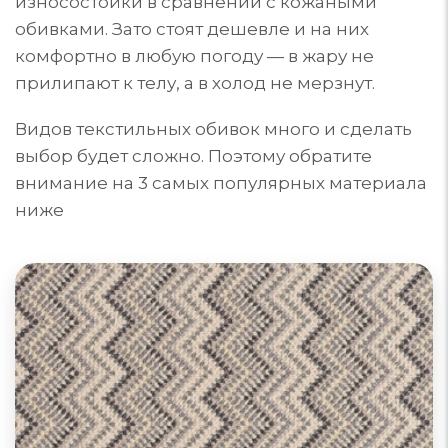
износостойки в сравнении с кожаными
обивками. Зато стоят дешевле и на них
комфортно в любую погоду — в жару не
прилипают к телу, а в холод не мерзнут.
Видов текстильных обивок много и сделать
выбор будет сложно. Поэтому обратите
внимание на 3 самых популярных материала
ниже
Диваны из шенилла
Ткут с добавление пушистых нитей. Бывает клеевой
(недорогой) и тканый (более качественный и