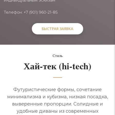
индивидуальным эскизам
Телефон: +7 (901) 960-21-85
БЫСТРАЯ ЗАЯВКА
БЫСТРАЯ ЗАЯВКА
Стиль
Хай-тек (hi-tech)
Футуристические формы, сочетание
минимализма и кубизма, низкая посадка,
выверенные пропорции. Солидные и
удобные диваны из современных