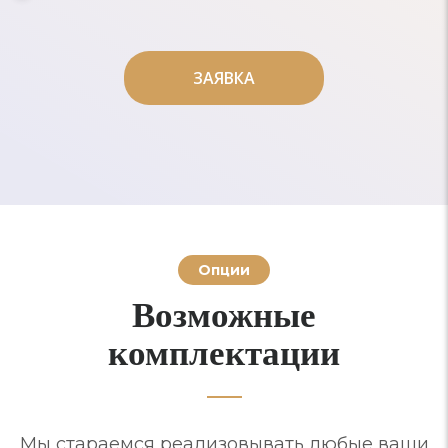
ЗАЯВКА
ЗАЯВКА
Опции
Возможные
комплектации
Мы стараемся реализовывать любые ваши