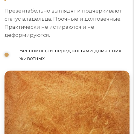
Презентабельно выглядят и подчеркивают
статус владельца. Прочные и долговечные.
Практически не истираются и не
деформируются.
Беспомощны перед когтями домашних
животных.
Диваны из натуральной кожи
Натуральный материал для обивки мягкой мебели
класса люкс. Красивая, гигиеничная, экологичная
обивка порадует взгляд и оставит приятные