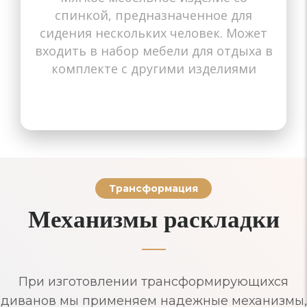
Для маленьких квартир
спинкой, предназначенное для
Для ресторанов
Для ресторанов
Для квартиры
Для гостиной
Для кабинета
Для детской
В прихожую
В спальню
На балкон
Кухонные
Офисные
Для кафе
Для дачи
Детские
сидения нескольких человек. Может
входить в набор мебели для отдыха в
комплекте с другими изделиями
Трансформация
Механизмы раскладки
При изготовлении трансформирующихся
диванов мы применяем надежные механизмы,