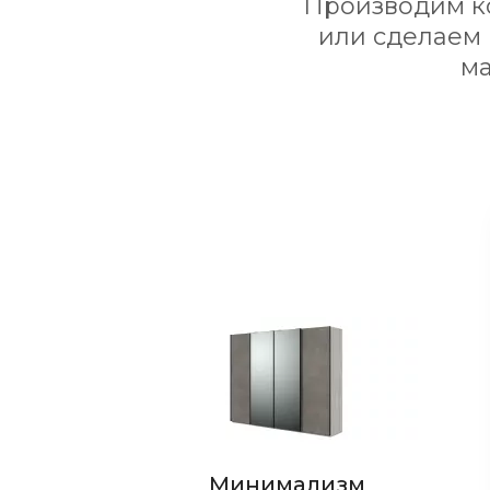
Производим ко
или сделаем
ма
Стиль
Минимализм