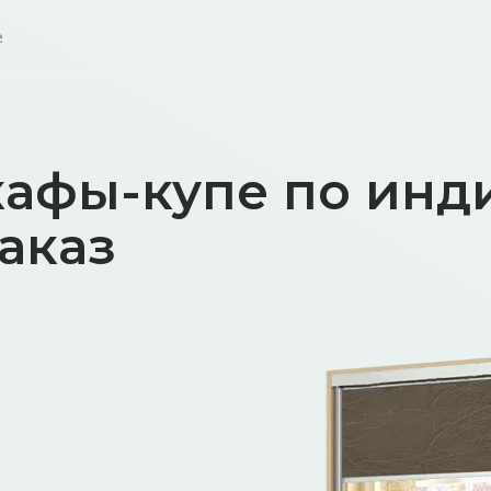
е
афы-купе по инд
аказ