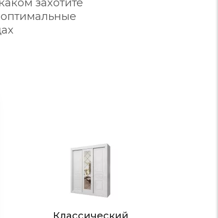
каком захотите
 оптимальные
дах
Стиль
Классический